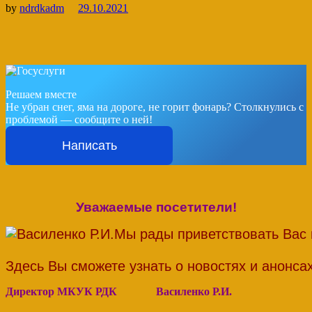
by
ndrdkadm
29.10.2021
Решаем вместе
Не убран снег, яма на дороге, не горит фонарь?
Столкнулись с
проблемой — сообщите о ней!
Написать
Уважаемые посетители!
Мы рады приветствовать Вас 
Здесь Вы сможете узнать о новостях и анонс
Директор МКУК РДК Василенко Р.И.