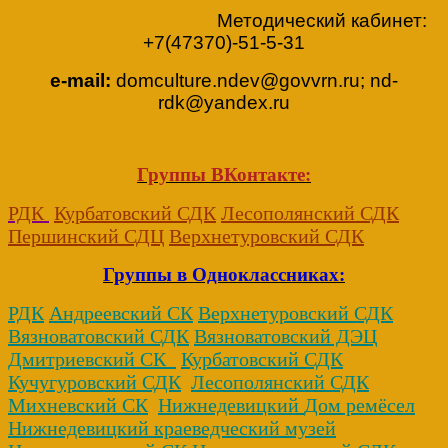
Методический кабинет:
+7(47370)-51-5-31
e-mail:
domculture.ndev@govvrn.ru; nd-
rdk@yandex.ru
Группы ВКонтакте:
РДК
Курбатовский СДК
Лесополянский СДК
Першинский СДЦ
Верхнетуровский СДК
Группы в Одноклассниках:
РДК
Андреевский СК
Верхнетуровский СДК
Вязноватовский СДК
Вязноватовский ДЭЦ
Дмитриевский СК
Курбатовский СДК
Кучугуровский СДК
Лесополянский СДК
Михневский СК
Нижнедевицкий
Дом ремёсел
Нижнедевицкий краеведческий музей